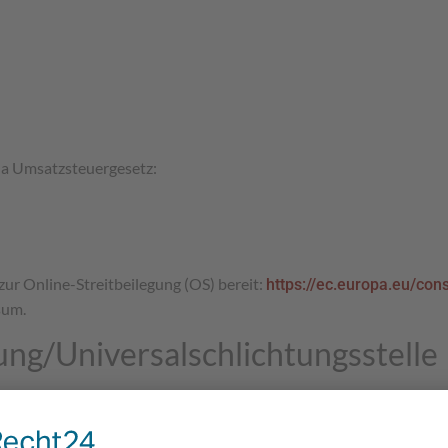
a Umsatzsteuergesetz:
zur Online-Streitbeilegung (OS) bereit:
https://ec.europa.eu/co
sum.
ung/Universal­schlichtungs­stelle
beilegungsverfahren vor einer Verbraucherschlichtungsstelle teilzu