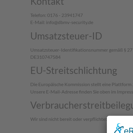
Kontakt
Telefon: 0176 - 23941747
E-Mail: info@dbmv-security.de
Umsatzsteuer-ID
Umsatzsteuer-Identifikationsnummer gemäß § 27 
DE310747584
EU-Streitschlichtung
Die Europäische Kommission stellt eine Plattform 
Unsere E-Mail-Adresse finden Sie oben im Impres
Verbraucher­streit­beileg
Wir sind nicht bereit oder verpflichtet, an Streit