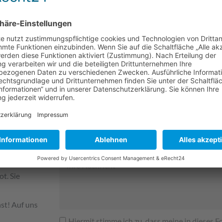
Ihre Nachricht an uns
ge
t. Sie
st! Auf uns
Hiermit stimme ich zu, dass meine in dieses