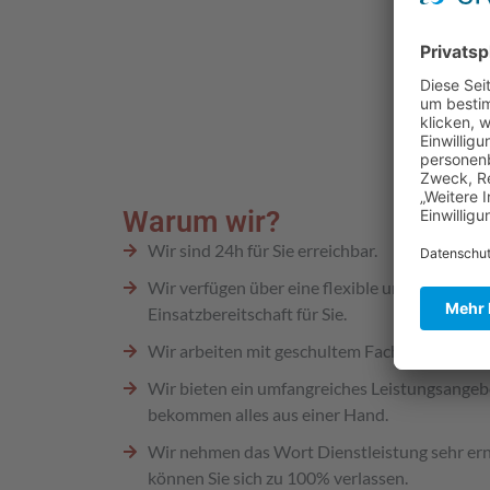
Warum wir?
Wir sind 24h für Sie erreichbar.
Wir verfügen über eine flexible und kurzfristi
Einsatzbereitschaft für Sie.
Wir arbeiten mit geschultem Fachpersonal.
Wir bieten ein umfangreiches Leistungsangebo
bekommen alles aus einer Hand.
Wir nehmen das Wort Dienstleistung sehr ern
können Sie sich zu 100% verlassen.