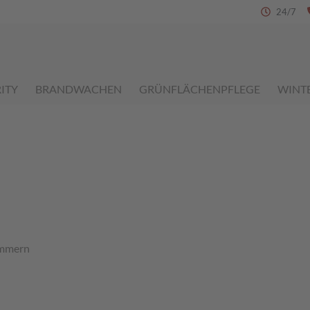
24/7
ITY
BRANDWACHEN
GRÜNFLÄCHENPFLEGE
WINT
ommern